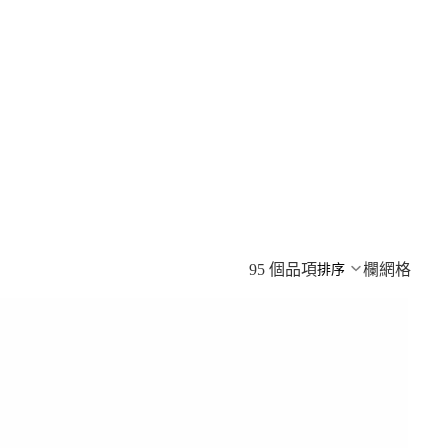
95 個品項
欄網格
排序