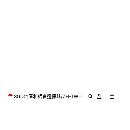
SGD
地區和語言選擇器
/
ZH-TW