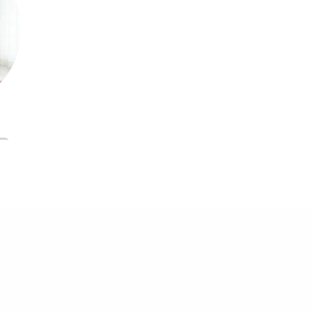
christm
as